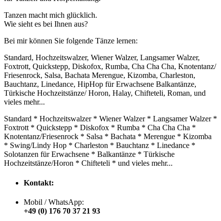
Tanzen macht mich glücklich.
Wie sieht es bei Ihnen aus?
Bei mir können Sie folgende Tänze lernen:
Standard, Hochzeitswalzer, Wiener Walzer, Langsamer Walzer,
Foxtrott, Quickstepp, Diskofox, Rumba, Cha Cha Cha, Knotentanz/
Friesenrock, Salsa, Bachata Merengue, Kizomba, Charleston,
Bauchtanz, Linedance, HipHop für Erwachsene Balkantänze,
Türkische Hochzeitstänze/ Horon, Halay, Chifteteli, Roman, und
vieles mehr...
Standard * Hochzeitswalzer * Wiener Walzer * Langsamer Walzer *
Foxtrott * Quickstepp * Diskofox * Rumba * Cha Cha Cha *
Knotentanz/Friesenrock * Salsa * Bachata * Merengue * Kizomba
* Swing/Lindy Hop * Charleston * Bauchtanz * Linedance *
Solotanzen für Erwachsene * Balkantänze * Türkische
Hochzeitstänze/Horon * Chifteteli * und vieles mehr...
Kontakt:
Mobil / WhatsApp:
+49 (0) 176 70 37 21 93